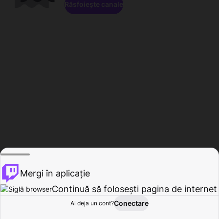
Răsfoiește canale
Mergi în aplicație
Continuă să folosești pagina de internet
Conectare
Ai deja un cont?
Acasă
Răsfoire
Activitate
Profil