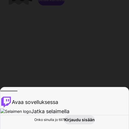
Avaa sovelluksessa
Jatka selaimella
Kirjaudu sisään
Onko sinulla jo tili?
Koti
Selaa
Toiminta
Profiili