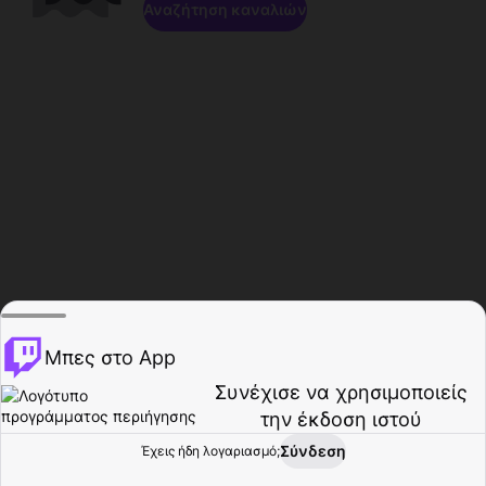
Αναζήτηση καναλιών
Μπες στο App
Συνέχισε να χρησιμοποιείς
την έκδοση ιστού
Σύνδεση
Έχεις ήδη λογαριασμό;
Αρχική σελίδα
Περιήγηση
Δραστηριότητα
Προφίλ