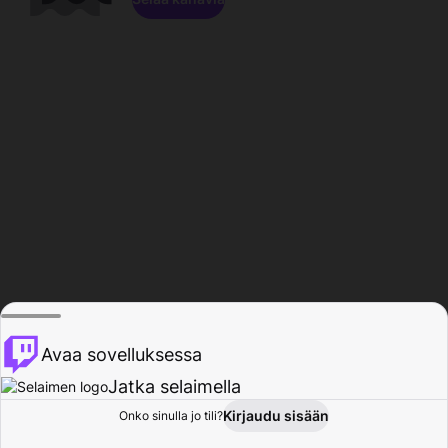
Avaa sovelluksessa
Jatka selaimella
Kirjaudu sisään
Onko sinulla jo tili?
Koti
Selaa
Toiminta
Profiili