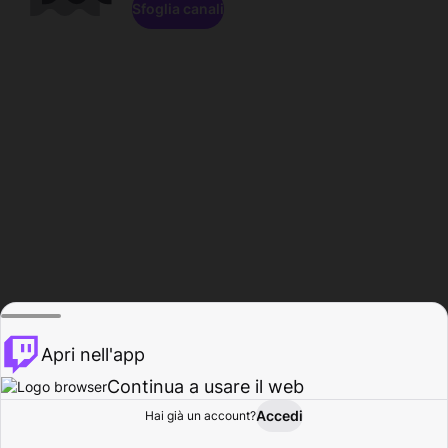
Sfoglia canali
Apri nell'app
Continua a usare il web
Accedi
Hai già un account?
Base
Sfoglia
Attività
Profilo