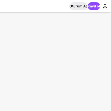
Oturum Aç
Kayıt ol