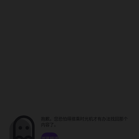
抱歉。您恐怕得搭乘时光机才有办法找回那个
内容了。
浏览频道