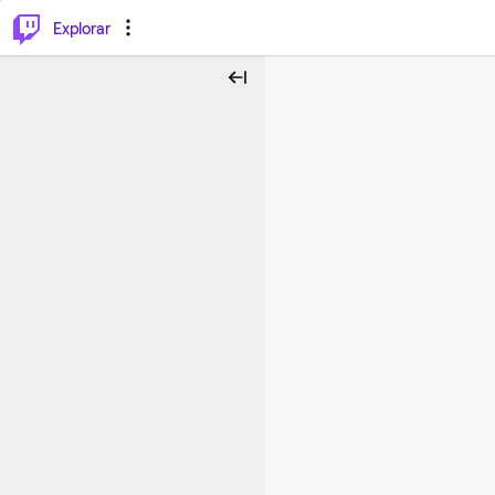
⌥
P
Explorar