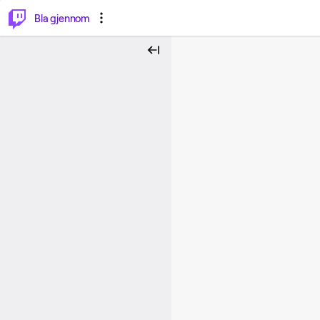
⌥
P
Bla gjennom