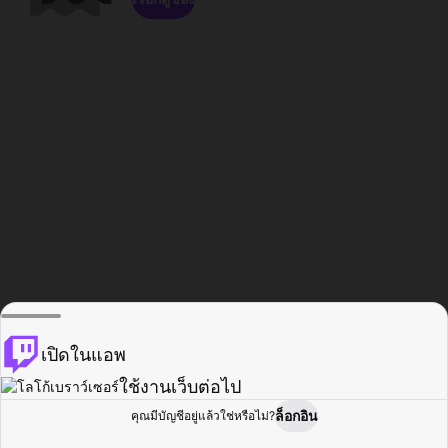
เปิดในแอพ
ใช้งานเว็บต่อไป
ล็อกอิน
คุณมีบัญชีอยู่แล้วใช่หรือไม่?
หน้าแรก
เรียกดู
กิจกรรม
โปรไฟล์