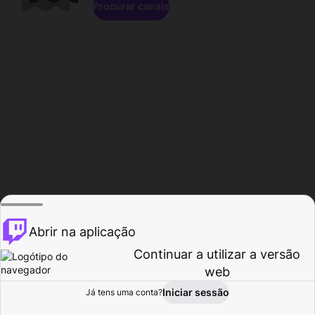
Procurar canais
Abrir na aplicação
Continuar a utilizar a versão
web
Iniciar sessão
Já tens uma conta?
Página inicial
Procurar
Atividade
Perfil