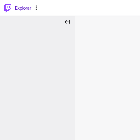
⌥
P
Explorar