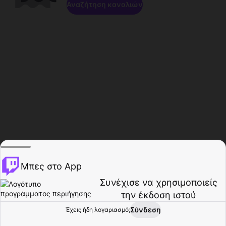
Αναζήτηση καναλιών
Μπες στο App
Συνέχισε να χρησιμοποιείς
την έκδοση ιστού
Σύνδεση
Έχεις ήδη λογαριασμό;
Αρχική σελίδα
Περιήγηση
Δραστηριότητα
Προφίλ