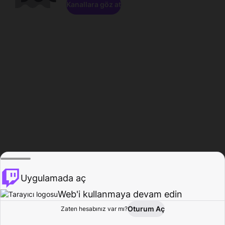
Kanallara göz at
Uygulamada aç
Web'i kullanmaya devam edin
Oturum Aç
Zaten hesabınız var mı?
Ana Sayfa
Gözat
Aktivite
Profil