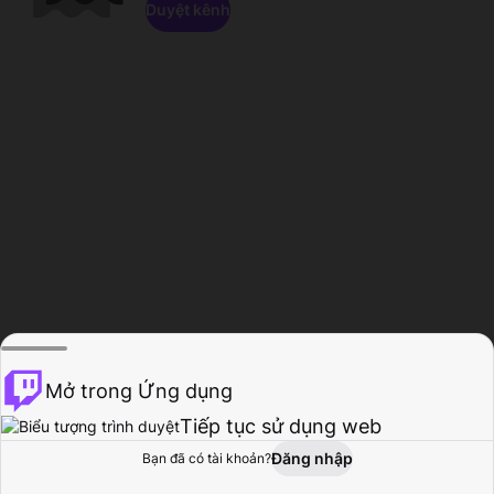
Duyệt kênh
Mở trong Ứng dụng
Tiếp tục sử dụng web
Đăng nhập
Bạn đã có tài khoản?
Trang chủ
Duyệt
Hoạt động
Hồ sơ