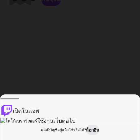
เปิดในแอพ
ใช้งานเว็บต่อไป
ล็อกอิน
คุณมีบัญชีอยู่แล้วใช่หรือไม่?
หน้าแรก
เรียกดู
กิจกรรม
โปรไฟล์