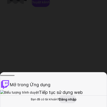
Duyệt kênh
Mở trong Ứng dụng
Tiếp tục sử dụng web
Đăng nhập
Bạn đã có tài khoản?
Trang chủ
Duyệt
Hoạt động
Hồ sơ