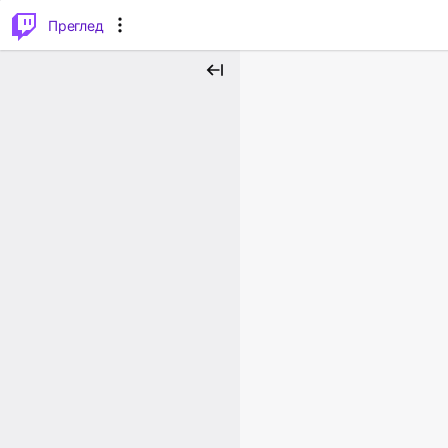
м...
⌥
P
Преглед