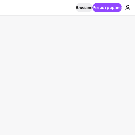
Влизане
Регистриране