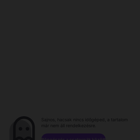
Sajnos, hacsak nincs időgéped, a tartalom
már nem áll rendelkezésre.
Böngészés a csatornák között