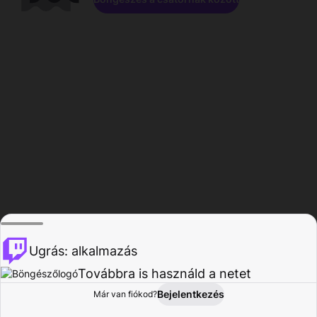
Ugrás: alkalmazás
Továbbra is használd a netet
Bejelentkezés
Már van fiókod?
Főoldal
Böngészés
Tevékenység
Profil