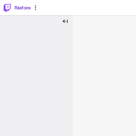
⌥
P
Răsfoire