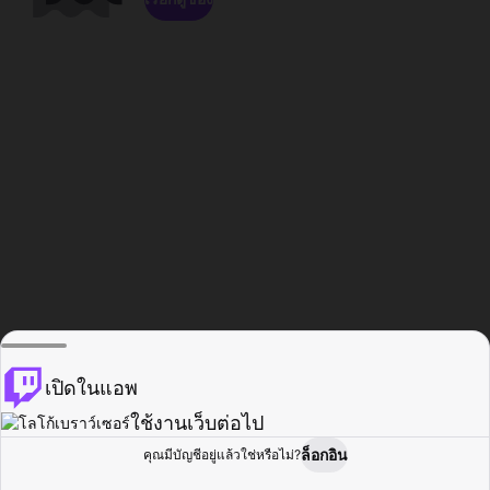
เปิดในแอพ
ใช้งานเว็บต่อไป
ล็อกอิน
คุณมีบัญชีอยู่แล้วใช่หรือไม่?
หน้าแรก
เรียกดู
กิจกรรม
โปรไฟล์