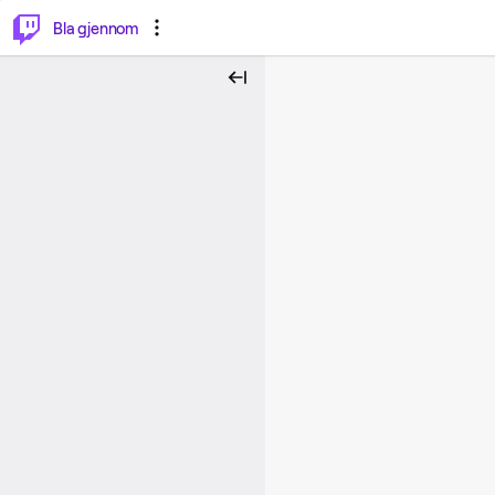
⌥
P
Bla gjennom