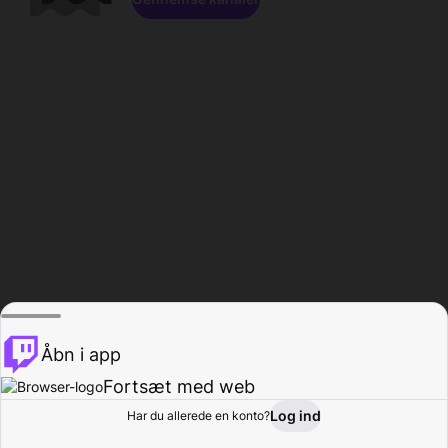
Åbn i app
Fortsæt med web
Log ind
Har du allerede en konto?
Hjem
Gennemse
Aktivitet
Profil