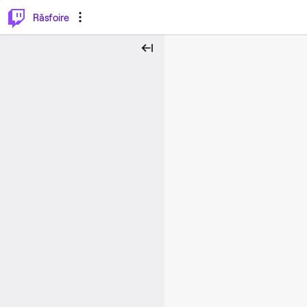
⌥
P
Răsfoire