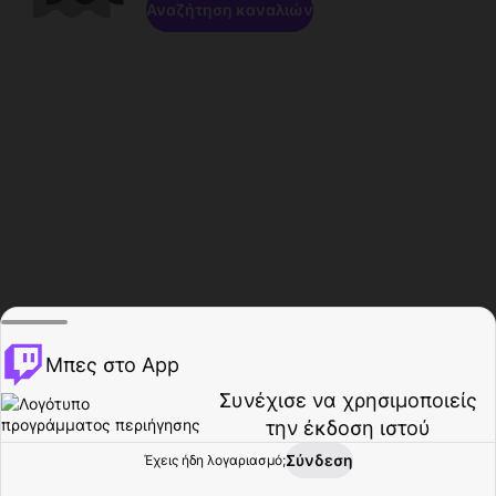
Αναζήτηση καναλιών
Μπες στο App
Συνέχισε να χρησιμοποιείς
την έκδοση ιστού
Σύνδεση
Έχεις ήδη λογαριασμό;
Αρχική σελίδα
Περιήγηση
Δραστηριότητα
Προφίλ