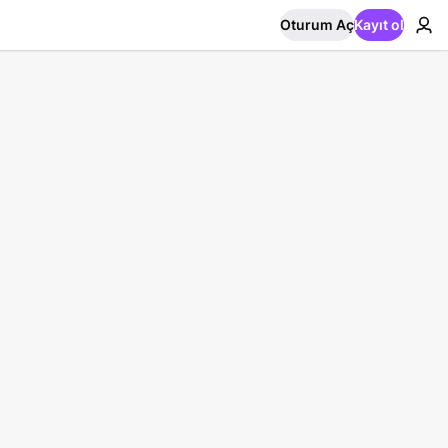
Oturum Aç
Kayıt ol