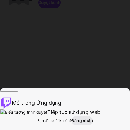
Duyệt kênh
Mở trong Ứng dụng
Tiếp tục sử dụng web
Đăng nhập
Bạn đã có tài khoản?
Trang chủ
Duyệt
Hoạt động
Hồ sơ