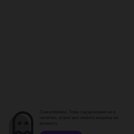
Съжаляваме. Това съдържание не е
налично, освен ако нямате машина на
времето.