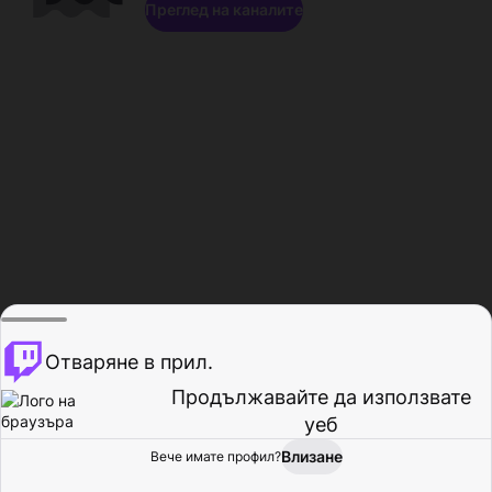
Преглед на каналите
Отваряне в прил.
Продължавайте да използвате
уеб
Влизане
Вече имате профил?
Начало
Преглед
Активност
Профил