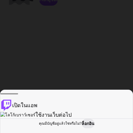
เปิดในแอพ
ใช้งานเว็บต่อไป
ล็อกอิน
คุณมีบัญชีอยู่แล้วใช่หรือไม่?
หน้าแรก
เรียกดู
กิจกรรม
โปรไฟล์