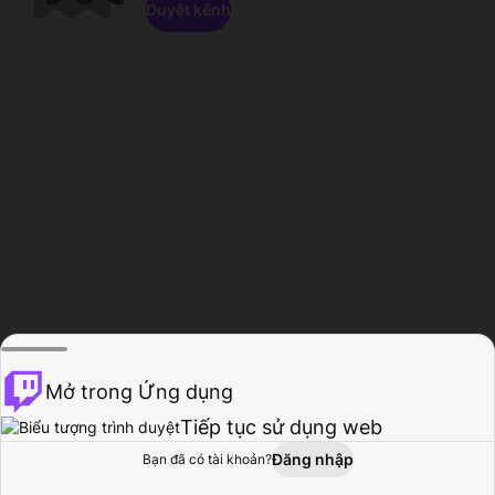
Duyệt kênh
Mở trong Ứng dụng
Tiếp tục sử dụng web
Đăng nhập
Bạn đã có tài khoản?
Trang chủ
Duyệt
Hoạt động
Hồ sơ