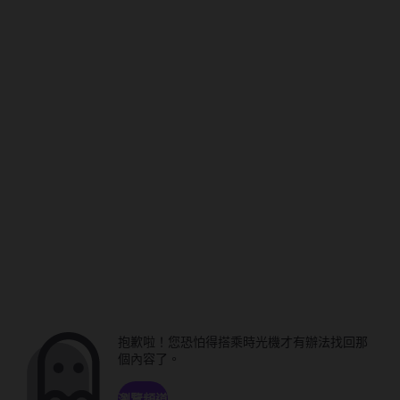
抱歉啦！您恐怕得搭乘時光機才有辦法找回那
個內容了。
瀏覽頻道