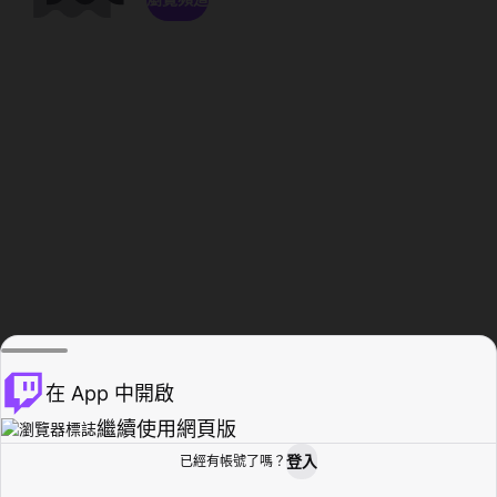
在 App 中開啟
繼續使用網頁版
登入
已經有帳號了嗎？
創作者基地
瀏覽
活動紀錄
個人檔案