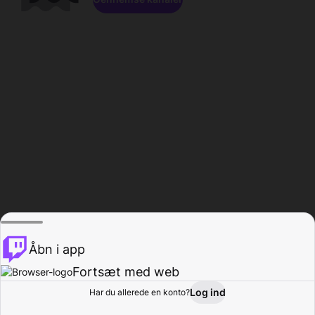
Åbn i app
Fortsæt med web
Log ind
Har du allerede en konto?
Hjem
Gennemse
Aktivitet
Profil