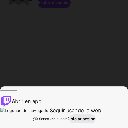
Explorar canales
Abrir en app
Seguir usando la web
Iniciar sesión
Página del
¿Ya tienes una cuenta?
Explorar
Actividad
Perfil
Creador