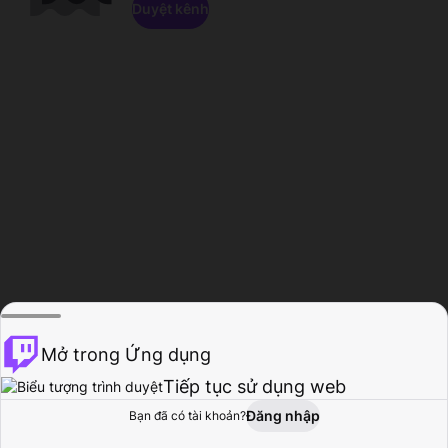
Duyệt kênh
Mở trong Ứng dụng
Tiếp tục sử dụng web
Đăng nhập
Bạn đã có tài khoản?
Trang chủ
Duyệt
Hoạt động
Hồ sơ