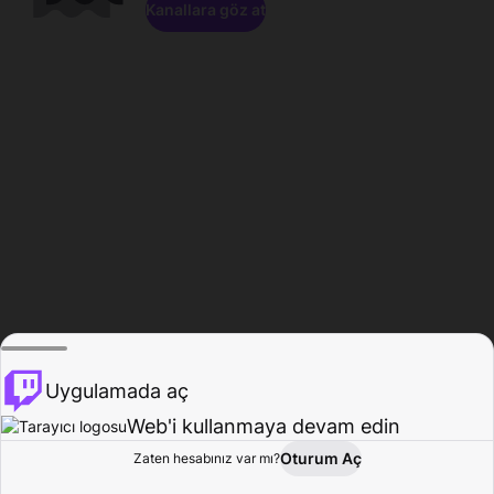
Kanallara göz at
Uygulamada aç
Web'i kullanmaya devam edin
Oturum Aç
Zaten hesabınız var mı?
Ana Sayfa
Gözat
Aktivite
Profil