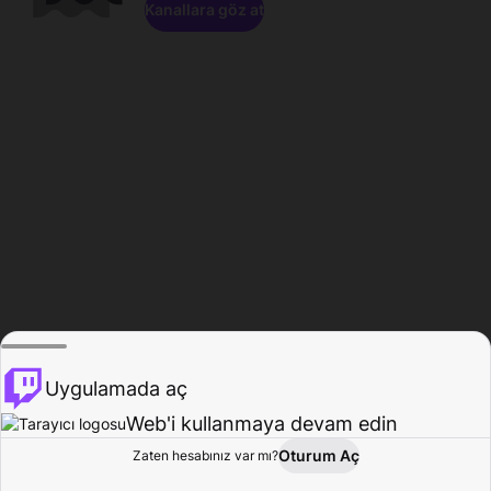
Kanallara göz at
Uygulamada aç
Web'i kullanmaya devam edin
Oturum Aç
Zaten hesabınız var mı?
Ana Sayfa
Gözat
Aktivite
Profil