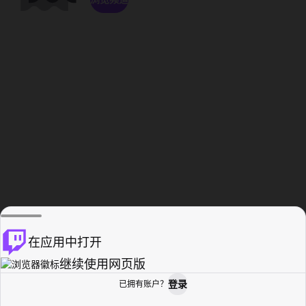
在应用中打开
继续使用网页版
登录
已拥有账户？
主页
浏览
活动纪录
个人资料