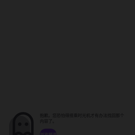
抱歉。您恐怕得搭乘时光机才有办法找回那个
内容了。
浏览频道