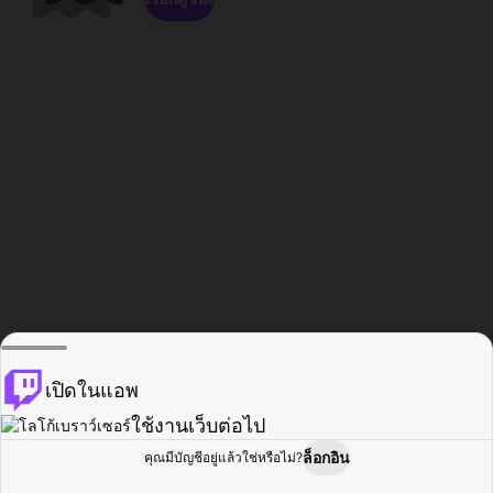
เปิดในแอพ
ใช้งานเว็บต่อไป
ล็อกอิน
คุณมีบัญชีอยู่แล้วใช่หรือไม่?
หน้าแรก
เรียกดู
กิจกรรม
โปรไฟล์