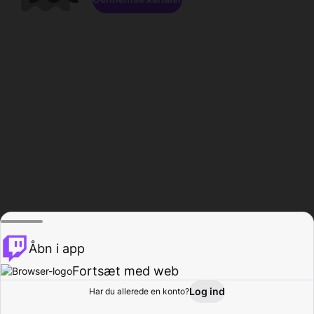
Åbn i app
Fortsæt med web
Log ind
Har du allerede en konto?
Hjem
Gennemse
Aktivitet
Profil