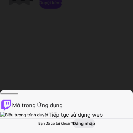
Duyệt kênh
Mở trong Ứng dụng
Tiếp tục sử dụng web
Đăng nhập
Bạn đã có tài khoản?
Trang chủ
Duyệt
Hoạt động
Hồ sơ