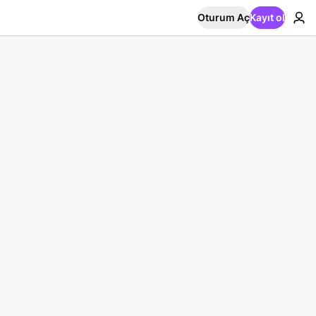
Oturum Aç
Kayıt ol