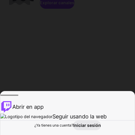
Explorar canales
Abrir en app
Seguir usando la web
Iniciar sesión
Página del
¿Ya tienes una cuenta?
Explorar
Actividad
Perfil
Creador