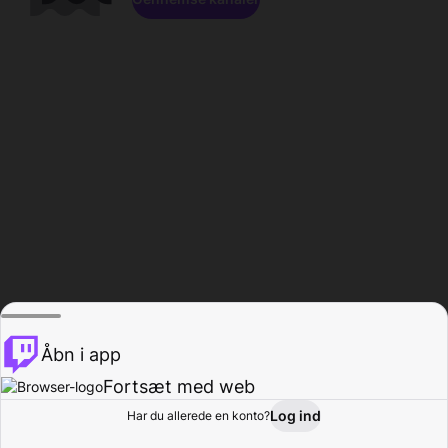
Åbn i app
Fortsæt med web
Log ind
Har du allerede en konto?
Hjem
Gennemse
Aktivitet
Profil