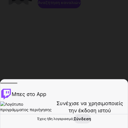
Αναζήτηση καναλιών
Μπες στο App
Συνέχισε να χρησιμοποιείς
την έκδοση ιστού
Σύνδεση
Έχεις ήδη λογαριασμό;
Αρχική σελίδα
Περιήγηση
Δραστηριότητα
Προφίλ