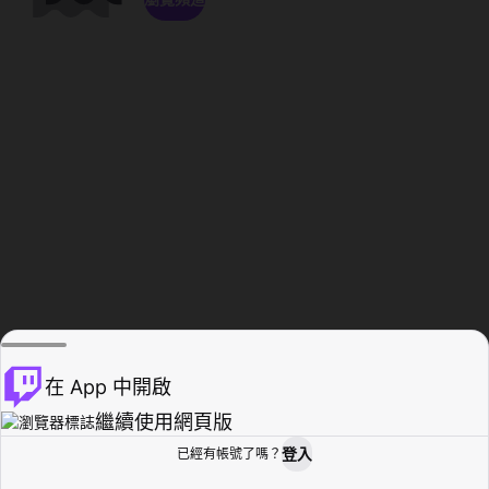
在 App 中開啟
繼續使用網頁版
登入
已經有帳號了嗎？
創作者基地
瀏覽
活動紀錄
個人檔案