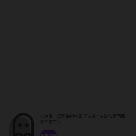
抱歉啦！您恐怕得搭乘時光機才有辦法找回那
個內容了。
瀏覽頻道