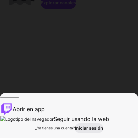
Explorar canales
Abrir en app
Seguir usando la web
Iniciar sesión
Página del
¿Ya tienes una cuenta?
Explorar
Actividad
Perfil
Creador