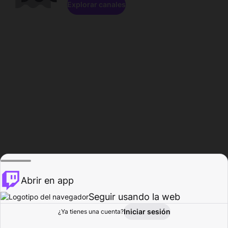
Explorar canales
Abrir en app
Seguir usando la web
Iniciar sesión
Página del
¿Ya tienes una cuenta?
Explorar
Actividad
Perfil
Creador