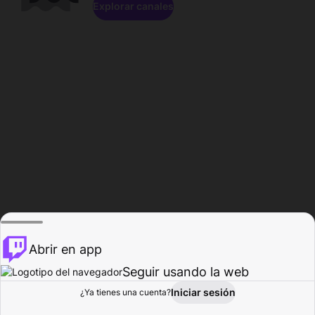
Explorar canales
Abrir en app
Seguir usando la web
Iniciar sesión
Página del
¿Ya tienes una cuenta?
Explorar
Actividad
Perfil
Creador