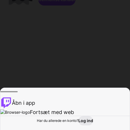
Åbn i app
Fortsæt med web
Log ind
Har du allerede en konto?
Hjem
Gennemse
Aktivitet
Profil