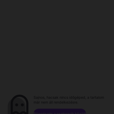
Sajnos, hacsak nincs időgéped, a tartalom
már nem áll rendelkezésre.
Böngészés a csatornák között