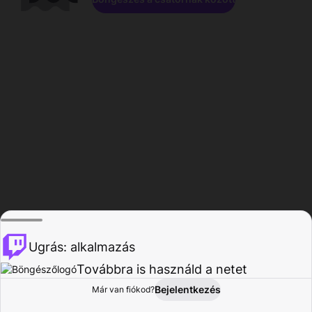
Ugrás: alkalmazás
Továbbra is használd a netet
Bejelentkezés
Már van fiókod?
Főoldal
Böngészés
Tevékenység
Profil